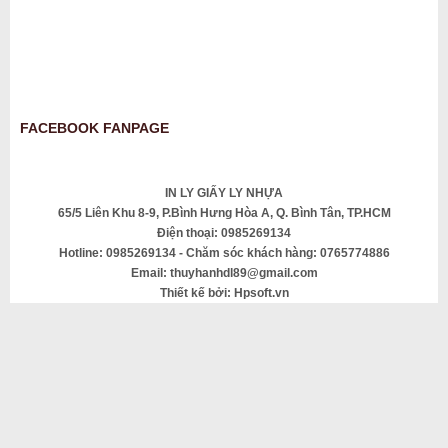
FACEBOOK FANPAGE
IN LY GIẤY LY NHỰA
65/5 Liên Khu 8-9, P.Bình Hưng Hòa A, Q. Bình Tân, TP.HCM
Điện thoại: 0985269134
Hotline: 0985269134 - Chăm sóc khách hàng: 0765774886
Email: thuyhanhdl89@gmail.com
Thiết kế bởi: Hpsoft.vn