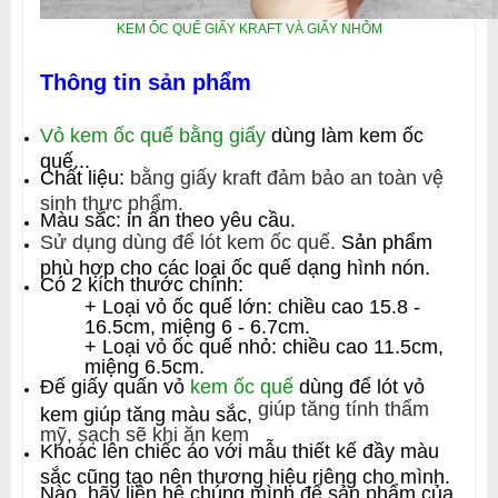
KEM ỐC QUẾ GIẤY KRAFT VÀ GIẤY NHÔM
Thông tin sản phẩm
Vỏ kem ốc quế bằng giấy
dùng làm kem ốc
quế...
Chất liệu:
bằng giấy kraft đảm bảo an toàn vệ
sinh thực phẩm.
Màu sắc: in ấn theo yêu cầu.
Sử dụng dùng để lót kem ốc quế.
Sản phẩm
phù hợp cho các loại ốc quế dạng hình nón.
Có 2 kích thước chính:
+ Loại vỏ ốc quế lớn: chiều cao 15.8 -
16.5cm, miệng 6 - 6.7cm.
+ Loại vỏ ốc quế nhỏ: chiều cao 11.5cm,
miệng 6.5cm.
Đế giấy quấn vỏ
kem ốc quế
dùng để lót vỏ
giúp tăng tính thẩm
kem giúp tăng màu sắc,
mỹ, sạch sẽ khi ăn kem
Khoác lên chiếc áo với mẫu thiết kế đầy màu
sắc cũng tạo nên thương hiệu riêng cho mình.
Nào, hãy liên hệ chúng mình để sản phẩm của