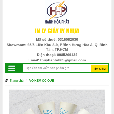
IN LY GIẤY LY NHỰA
Mã số thuế:
0316082030
Showroom:
65/5 Liên Khu 8-9, P.Bình Hưng Hòa A, Q. Bình
Tân, TP.HCM
Điện thoại:
0985269134
Email:
thuyhanhdl89@gmail.com
Trang chủ
VỎ KEM ỐC QUẾ