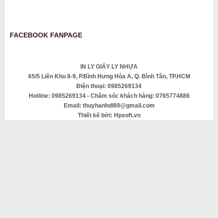
FACEBOOK FANPAGE
IN LY GIẤY LY NHỰA
65/5 Liên Khu 8-9, P.Bình Hưng Hòa A, Q. Bình Tân, TP.HCM
Điện thoại: 0985269134
Hotline: 0985269134 - Chăm sóc khách hàng: 0765774886
Email: thuyhanhdl89@gmail.com
Thiết kế bởi: Hpsoft.vn