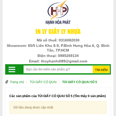
IN LY GIẤY LY NHỰA
Mã số thuế:
0316082030
Showroom:
65/5 Liên Khu 8-9, P.Bình Hưng Hòa A, Q. Bình
Tân, TP.HCM
Điện thoại:
0985269134
Email:
thuyhanhdl89@gmail.com
Trang chủ
TÚI GIẤY CÓ QUAI
TÚI GIẤY CÓ QUAI SỐ 5
Các sản phẩm của TÚI GIẤY CÓ QUAI SỐ 5
(Tìm thấy 0 sản phẩm)
Dữ liệu đang được cập nhật