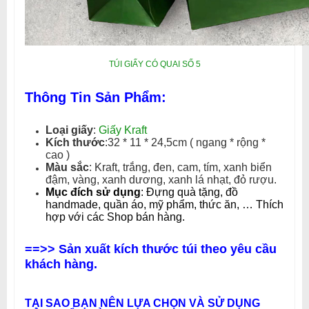
TÚI GIẤY CÓ QUAI SỐ 5
Thông Tin Sản Phẩm:
Loại giấy
:
Giấy Kraft
Kích thước
:32 * 11 * 24,5cm ( ngang * rộng *
cao )
Màu sắc
: Kraft, trắng, đen, cam, tím, xanh biển
đậm, vàng, xanh dương, xanh lá nhạt, đỏ rượu.
Mục đích sử dụng
: Đựng quà tặng, đồ
handmade, quần áo, mỹ phẩm, thức ăn, … Thích
hợp với các Shop bán hàng.
==>> Sản xuất kích thước túi theo yêu cầu
khách hàng.
TẠI SAO BẠN NÊN LỰA CHỌN VÀ SỬ DỤNG