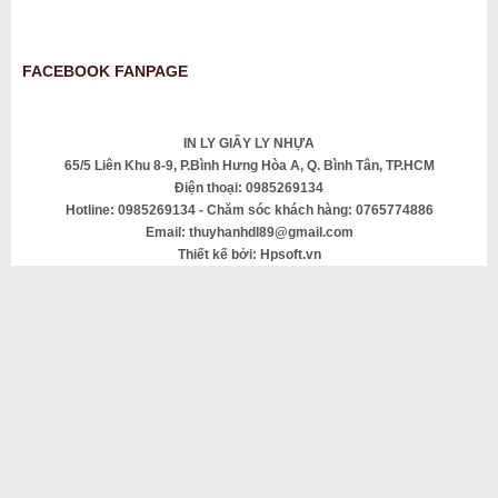
FACEBOOK FANPAGE
IN LY GIẤY LY NHỰA
65/5 Liên Khu 8-9, P.Bình Hưng Hòa A, Q. Bình Tân, TP.HCM
Điện thoại: 0985269134
Hotline: 0985269134 - Chăm sóc khách hàng: 0765774886
Email: thuyhanhdl89@gmail.com
Thiết kế bởi: Hpsoft.vn