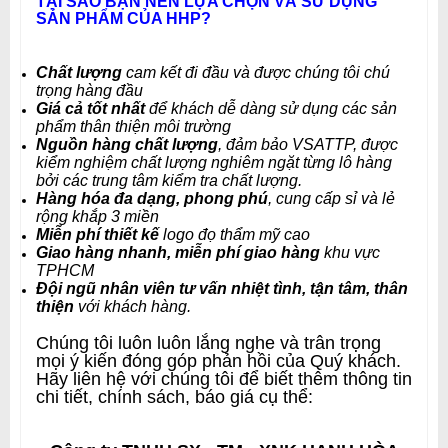
TẠI SAO BẠN NÊN LỰA CHỌN VÀ SỬ DỤNG
SẢN PHẨM CỦA HHP?
Chất lượng
cam kết đi đầu và được chúng tôi chú
trọng hàng đầu
Giá cả tốt nhất
để khách dễ dàng sử dụng các sản
phẩm thân thiện môi trường
Nguồn hàng chất lượng
, đảm bảo VSATTP, được
kiểm nghiệm chất lượng nghiêm ngặt từng lô hàng
bởi các trung tâm kiểm tra chất lượng.
Hàng hóa đa dạng, phong phú
, cung cấp sỉ và lẻ
rộng khắp 3 miền
Miễn phí thiết kế
logo đọ thẩm mỹ cao
Giao hàng nhanh, miễn phí giao hàng
khu vực
TPHCM
Đội ngũ nhân viên tư vấn nhiệt tình, tận tâm, thân
thiện
với khách hàng
.
Chúng tôi luôn luôn lắng nghe và trân trọng
mọi ý kiến đóng góp phản hồi của Quý khách.
Hãy liên hệ với chúng tôi để biết thêm thông tin
chi tiết, chính sách, báo giá cụ thể: