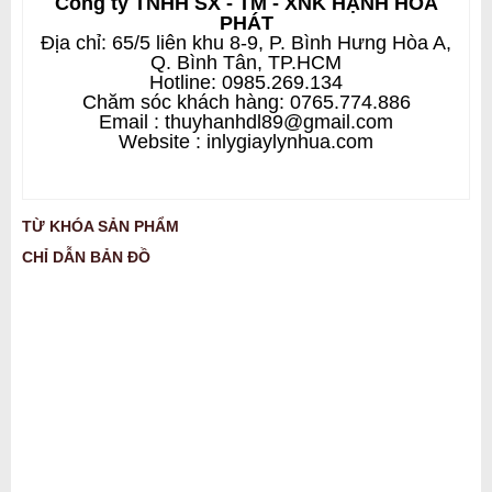
Công ty TNHH SX - TM - XNK HẠNH HÒA
PHÁT
Địa chỉ: 65/5 liên khu 8-9, P. Bình Hưng Hòa A,
Q. Bình Tân, TP.HCM
Hotline: 0985.269.134
Chăm sóc khách hàng: 0765.774.886
Email : thuyhanhdl89@gmail.com
Website : inlygiaylynhua.com
TỪ KHÓA SẢN PHẨM
CHỈ DẪN BẢN ĐỒ