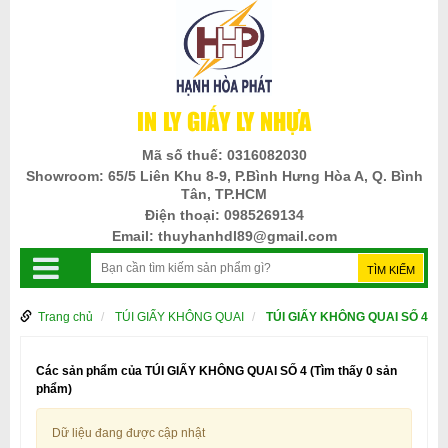
IN LY GIẤY LY NHỰA
Mã số thuế:
0316082030
Showroom:
65/5 Liên Khu 8-9, P.Bình Hưng Hòa A, Q. Bình
Tân, TP.HCM
Điện thoại:
0985269134
Email:
thuyhanhdl89@gmail.com
Trang chủ
TÚI GIẤY KHÔNG QUAI
TÚI GIẤY KHÔNG QUAI SỐ 4
Các sản phẩm của TÚI GIẤY KHÔNG QUAI SỐ 4
(Tìm thấy 0 sản
phẩm)
Dữ liệu đang được cập nhật