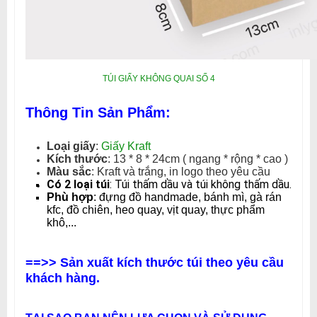
TÚI GIẤY KHÔNG QUAI SỐ 4
Thông Tin Sản Phẩm:
Loại giấy
:
Giấy Kraft
Kích thước
: 13 * 8 * 24cm ( ngang * rộng * cao )
Màu sắc
: Kraft và trắng, in logo theo yêu cầu
Có 2 loại túi
: Túi thấm dầu và túi không thấm dầu.
Phù hợp
: đựng đồ handmade, bánh mì, gà rán
kfc, đồ chiên, heo quay, vịt quay, thực phẩm
khô,...
==>> Sản xuất kích thước túi theo yêu cầu
khách hàng.