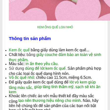
KEM ỐNG QUẾ LOẠI NHỎ
Thông tin sản phẩm
Kem ốc quế
bằng giấy dùng làm kem ốc quế...
Chất liệu:
bằng
giấy couche đảm bảo an toàn vệ sinh
thực phẩm.
Màu sắc:
in ấn theo yêu cầu.
Sử dụng
dùng để lót kem ốc quế.
Sản phẩm phù hợp
cho các loại ốc quế dạng hình nón.
Vỏ ốc quế nhỏ:
chiều cao 11.5cm, miệng 6.5cm.
Đế giấy quấn kem ốc quế dùng để
lót vỏ kem giúp
giúp tăng tính thẩm mỹ, sạch sẽ khi ăn
tăng màu sắc,
kem
Khoác lên chiếc áo với mẫu thiết kế đầy màu sắc
tạo nên thương hiệu riêng cho mình
.
Nào, hãy
cũng
liên hệ chúng tôi để sản phẩm của các bạn nổi bật
hơn và bắt mắt hơn nhé.