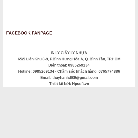
FACEBOOK FANPAGE
IN LY GIẤY LY NHỰA
65/5 Liên Khu 8-9, P.Bình Hưng Hòa A, Q. Bình Tân, TP.HCM
Điện thoại: 0985269134
Hotline: 0985269134 - Chăm sóc khách hàng: 0765774886
Email: thuyhanhdl89@gmail.com
Thiết kế bởi: Hpsoft.vn