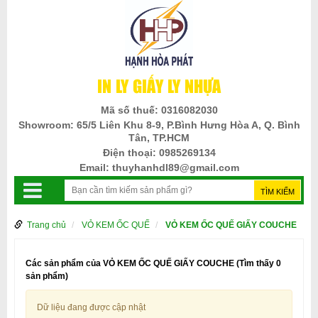
IN LY GIẤY LY NHỰA
Mã số thuế:
0316082030
Showroom:
65/5 Liên Khu 8-9, P.Bình Hưng Hòa A, Q. Bình
Tân, TP.HCM
Điện thoại:
0985269134
Email:
thuyhanhdl89@gmail.com
Trang chủ
VỎ KEM ỐC QUẾ
VỎ KEM ỐC QUẾ GIẤY COUCHE
Các sản phẩm của VỎ KEM ỐC QUẾ GIẤY COUCHE
(Tìm thấy 0
sản phẩm)
Dữ liệu đang được cập nhật