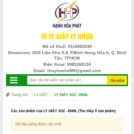
IN LY GIẤY LY NHỰA
Mã số thuế:
0316082030
Showroom:
65/5 Liên Khu 8-9, P.Bình Hưng Hòa A, Q. Bình
Tân, TP.HCM
Điện thoại:
0985269134
Email:
thuyhanhdl89@gmail.com
Trang chủ
LY GIẤY
LY GIẤY 3OZ - 80ML
Các sản phẩm của LY GIẤY 3OZ - 80ML
(Tìm thấy 0 sản phẩm)
Dữ liệu đang được cập nhật