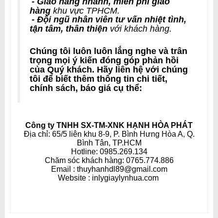
- Giao hàng nhanh, miễn phí giao
hàng
khu vực TPHCM.
- Đội ngũ nhân viên tư vấn nhiệt tình,
tận tâm, thân thiện
với khách hàng.
Chúng tôi luôn luôn lắng nghe và trân
trọng mọi ý kiến đóng góp phản hồi
của Quý khách. Hãy liên hệ với chúng
tôi để biết thêm thông tin chi tiết,
chính sách, báo giá cụ thể:
Công ty TNHH SX-TM-XNK HẠNH HÒA PHÁT
Địa chỉ: 65/5 liên khu 8-9, P. Bình Hưng Hòa A, Q.
Bình Tân, TP.HCM
Hotline: 0985.269.134
Chăm sóc khách hàng: 0765.774.886
Email : thuyhanhdl89@gmail.com
Website : inlygiaylynhua.com