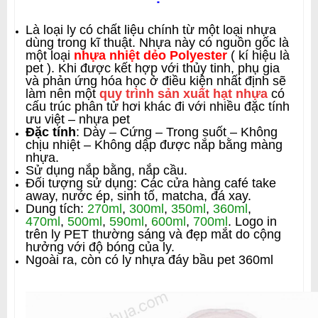
Là loại ly có chất liệu chính từ một loại nhựa
dùng trong kĩ thuật. Nhựa này có nguồn gốc là
một loại
nhựa nhiệt dẻo
Polyester
( kí hiệu là
pet ). Khi được kết hợp với thủy tinh, phụ gia
và phản ứng hóa học ở điều kiện nhất định sẽ
làm nên một
quy trình sản xuất hạt nhựa
có
cấu trúc phân tử hơi khác đi với nhiều đặc tính
ưu việt – nhựa pet
Đặc tính
: Dày – Cứng – Trong suốt – Không
chịu nhiệt – Không dập được nắp bằng màng
nhựa.
Sử dụng nắp bằng, nắp cầu.
Đối tượng sử dụng: Các cửa hàng café take
away, nước ép, sinh tố, matcha, đá xay.
Dung tích:
270ml
,
300ml
,
350ml
,
360ml
,
470ml
,
500ml
,
590ml
,
600ml
,
700ml
. Logo in
trên ly PET thường sáng và đẹp mắt do cộng
hưởng với độ bóng của ly.
Ngoài ra, còn có ly nhựa đáy bầu pet 360ml