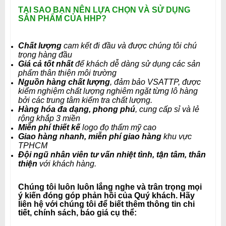
TẠI SAO BẠN NÊN LỰA CHỌN VÀ SỬ DỤNG
SẢN PHẨM CỦA HHP?
Chất lượng
cam kết đi đầu và được chúng tôi chú
trọng hàng đầu
Giá cả tốt nhất
để khách dễ dàng sử dụng các sản
phẩm thân thiện môi trường
Nguồn hàng chất lượng
, đảm bảo VSATTP, được
kiểm nghiệm chất lượng nghiêm ngặt từng lô hàng
bởi các trung tâm kiểm tra chất lượng.
Hàng hóa đa dạng, phong phú
, cung cấp sỉ và lẻ
rộng khắp 3 miền
Miễn phí thiết kế
logo đọ thẩm mỹ cao
Giao hàng nhanh, miễn phí giao hàng
khu vực
TPHCM
Đội ngũ nhân viên tư vấn nhiệt tình, tận tâm, thân
thiện
với khách hàng
.
Chúng tôi luôn luôn lắng nghe và trân trọng mọi
ý kiến đóng góp phản hồi của Quý khách. Hãy
liên hệ với chúng tôi để biết thêm thông tin chi
tiết, chính sách, báo giá cụ thể: