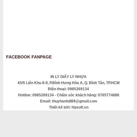
FACEBOOK FANPAGE
IN LY GIẤY LY NHỰA
65/5 Liên Khu 8-9, P.Bình Hưng Hòa A, Q. Bình Tân, TP.HCM
Điện thoại: 0985269134
Hotline: 0985269134 - Chăm sóc khách hàng: 0765774886
Email: thuyhanhdl89@gmail.com
Thiết kế bởi: Hpsoft.vn