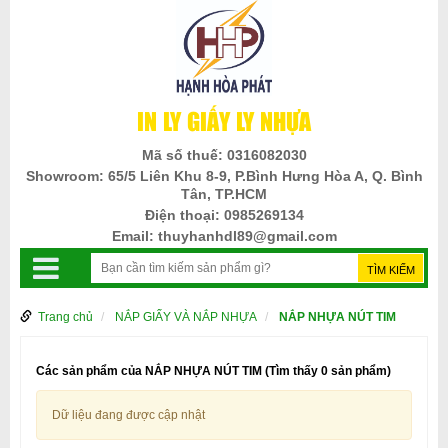
IN LY GIẤY LY NHỰA
Mã số thuế:
0316082030
Showroom:
65/5 Liên Khu 8-9, P.Bình Hưng Hòa A, Q. Bình
Tân, TP.HCM
Điện thoại:
0985269134
Email:
thuyhanhdl89@gmail.com
Trang chủ
NẮP GIẤY VÀ NẮP NHỰA
NẮP NHỰA NÚT TIM
Các sản phẩm của NẮP NHỰA NÚT TIM
(Tìm thấy 0 sản phẩm)
Dữ liệu đang được cập nhật