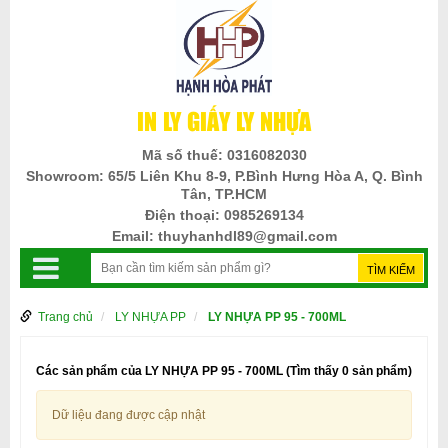
IN LY GIẤY LY NHỰA
Mã số thuế:
0316082030
Showroom:
65/5 Liên Khu 8-9, P.Bình Hưng Hòa A, Q. Bình
Tân, TP.HCM
Điện thoại:
0985269134
Email:
thuyhanhdl89@gmail.com
Trang chủ
LY NHỰA PP
LY NHỰA PP 95 - 700ML
Các sản phẩm của LY NHỰA PP 95 - 700ML
(Tìm thấy 0 sản phẩm)
Dữ liệu đang được cập nhật