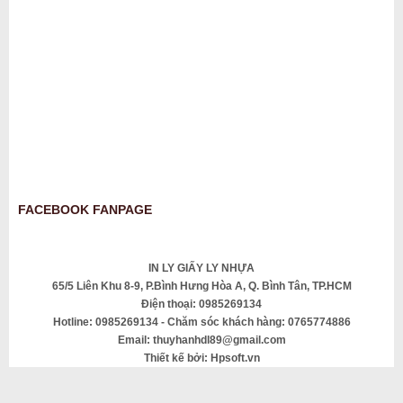
FACEBOOK FANPAGE
IN LY GIẤY LY NHỰA
65/5 Liên Khu 8-9, P.Bình Hưng Hòa A, Q. Bình Tân, TP.HCM
Điện thoại: 0985269134
Hotline: 0985269134 - Chăm sóc khách hàng: 0765774886
Email: thuyhanhdl89@gmail.com
Thiết kế bởi: Hpsoft.vn