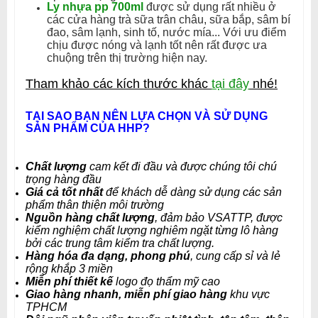
Ly nhựa pp 700ml
được sử dụng rất nhiều ở
các cửa hàng trà sữa trân châu, sữa bắp, sâm bí
đao, sâm lạnh, sinh tố, nước mía... Với ưu điểm
chịu được nóng và lạnh tốt nên rất được ưa
chuộng trên thị trường hiện nay.
Tham khảo các kích thước khác
tại đây
nhé!
TẠI SAO BẠN NÊN LỰA CHỌN VÀ SỬ DỤNG
SẢN PHẨM CỦA HHP?
Chất lượng
cam kết đi đầu và được chúng tôi chú
trọng hàng đầu
Giá cả tốt nhất
để khách dễ dàng sử dụng các sản
phẩm thân thiện môi trường
Nguồn hàng chất lượng
, đảm bảo VSATTP, được
kiểm nghiệm chất lượng nghiêm ngặt từng lô hàng
bởi các trung tâm kiểm tra chất lượng.
Hàng hóa đa dạng, phong phú
, cung cấp sỉ và lẻ
rộng khắp 3 miền
Miễn phí thiết kế
logo đọ thẩm mỹ cao
Giao hàng nhanh, miễn phí giao hàng
khu vực
TPHCM