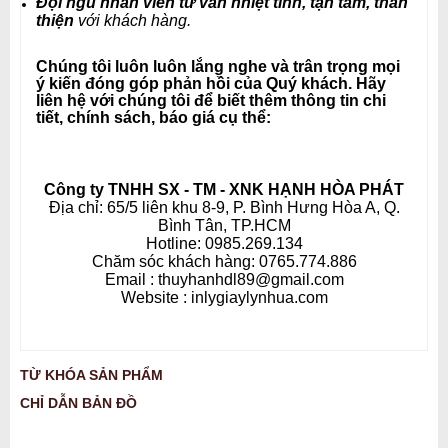
Đội ngũ nhân viên tư vấn nhiệt tình, tận tâm, thân
thiện
với khách hàng
.
Chúng tôi luôn luôn lắng nghe và trân trọng mọi
ý kiến đóng góp phản hồi của Quý khách. Hãy
liên hệ với chúng tôi để biết thêm thông tin chi
tiết, chính sách, báo giá cụ thể:
Công ty TNHH SX - TM - XNK HẠNH HÒA PHÁT
Địa chỉ: 65/5 liên khu 8-9, P. Bình Hưng Hòa A, Q.
Bình Tân, TP.HCM
Hotline: 0985.269.134
Chăm sóc khách hàng: 0765.774.886
Email : thuyhanhdl89@gmail.com
Website : inlygiaylynhua.com
TỪ KHÓA SẢN PHẨM
CHỈ DẪN BẢN ĐỒ