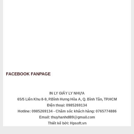
FACEBOOK FANPAGE
IN LY GIẤY LY NHỰA
65/5 Liên Khu 8-9, P.Bình Hưng Hòa A, Q. Bình Tân, TP.HCM
Điện thoại: 0985269134
Hotline: 0985269134 - Chăm sóc khách hàng: 0765774886
Email: thuyhanhdl89@gmail.com
Thiết kế bởi: Hpsoft.vn