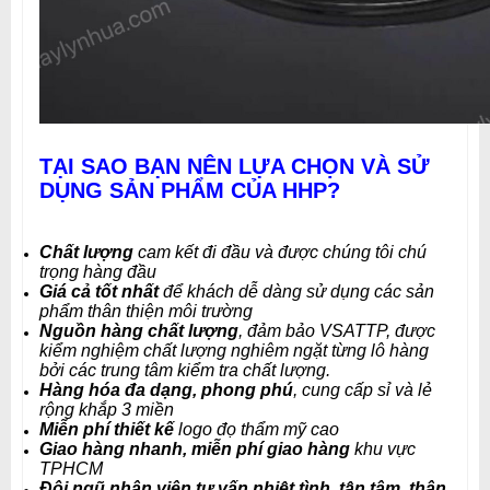
TẠI SAO BẠN NÊN LỰA CHỌN VÀ SỬ
DỤNG SẢN PHẨM CỦA HHP?
Chất lượng
cam kết đi đầu và được chúng tôi chú
trọng hàng đầu
Giá cả tốt nhất
để khách dễ dàng sử dụng các sản
phẩm thân thiện môi trường
Nguồn hàng chất lượng
, đảm bảo VSATTP, được
kiểm nghiệm chất lượng nghiêm ngặt từng lô hàng
bởi các trung tâm kiểm tra chất lượng.
Hàng hóa đa dạng, phong phú
, cung cấp sỉ và lẻ
rộng khắp 3 miền
Miễn phí thiết kế
logo đọ thẩm mỹ cao
Giao hàng nhanh, miễn phí giao hàng
khu vực
TPHCM
Đội ngũ nhân viên tư vấn nhiệt tình, tận tâm, thân