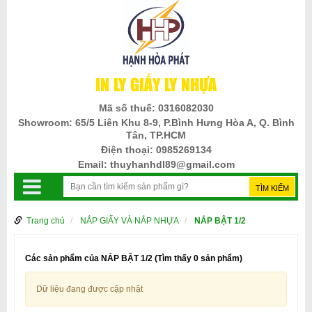
IN LY GIẤY LY NHỰA
Mã số thuế:
0316082030
Showroom:
65/5 Liên Khu 8-9, P.Bình Hưng Hòa A, Q. Bình
Tân, TP.HCM
Điện thoại:
0985269134
Email:
thuyhanhdl89@gmail.com
Trang chủ
NẮP GIẤY VÀ NẮP NHỰA
NẮP BẬT 1/2
Các sản phẩm của NẮP BẬT 1/2
(Tìm thấy 0 sản phẩm)
Dữ liệu đang được cập nhật